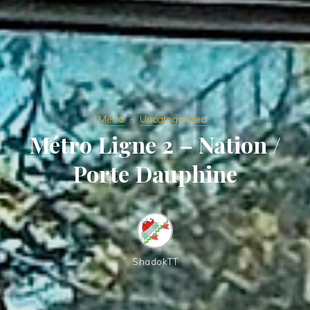
Métro
Uncategorized
Métro Ligne 2 – Nation /
Porte Dauphine
ShadokTT