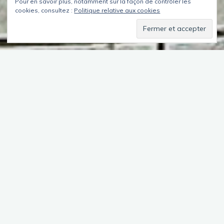
Pour en savoir plus, notamment sur la façon de contrôler les
cookies, consultez :
Politique relative aux cookies
Je savais que ce serait long et qu’il n’y aurait pas grand-chose
de remarquable. Heureusement la partie aérienne proche de
Chapelle et Stalingrad offre de jolies vues sur le Canal de
l’Ourcq et la Rotonde.
A Jaurès, j’ai été abordé par des policiers en vadrouille qui se
demandaient ce que je photographiais. Ils ont été
suffisamment polis pour dire qu’ils « approuvaient ».
Sinon, d’un point de vue général, le métro quoique propre, est
moins net que pendant la période des JO 🙂
Ligne 2