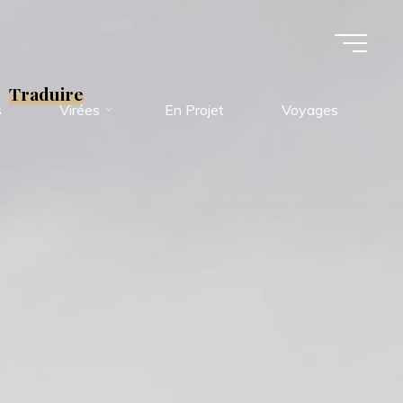
Traduire
s
Virées
En Projet
Voyages