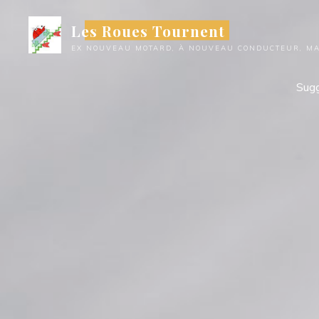
Aller
Les Roues Tournent
au
contenu
EX NOUVEAU MOTARD, À NOUVEAU CONDUCTEUR, MAI
Sugg