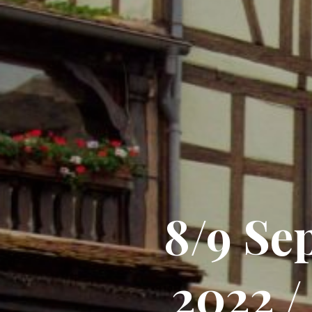
8/9 Se
2022 /