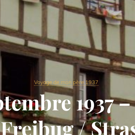
Voyage de mon père 1937
ptembre 1937 –
 Freibug / Str