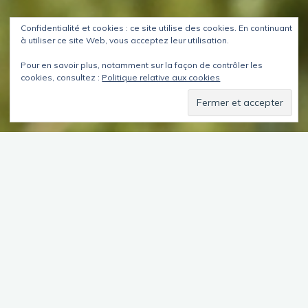
Confidentialité et cookies : ce site utilise des cookies. En continuant
à utiliser ce site Web, vous acceptez leur utilisation.
Pour en savoir plus, notamment sur la façon de contrôler les
cookies, consultez :
Politique relative aux cookies
Sommaire
V
ienne est une ville que j’ai souvent traversée
sans jamais m’y arrêter, et c’est bien dommage;
elle renferme quelques sites intéressants, que je
n’ai malheureusement pas pu tous visiter, en
conséquence du déconfinement; j’ai pu néanmoins regarder le
temple dédié Auguste et Livie, le théâtre, en cours de