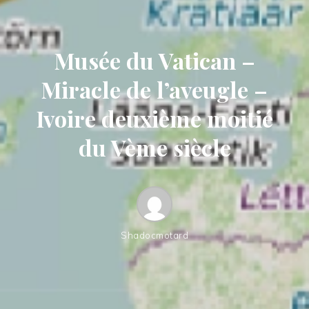
Musée du Vatican –
Miracle de l’aveugle –
Ivoire deuxième moitié
du Vème siècle
Shadocmotard