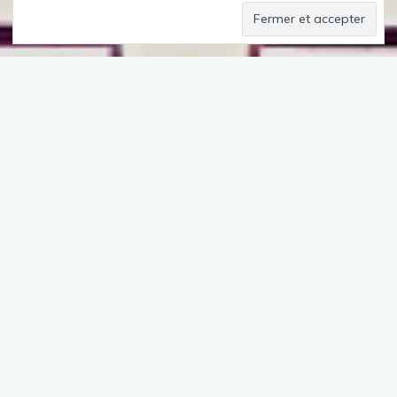
Je croyais qu’il existait une correspondance entre la ligne 13 et
la 14 à Carrefour Pleyel. Il n’en est rien (la distance entre les
deux stations est d’un peu plus de 500m).
Ce qui surprend tout d’abord, c’est la profondeur des nouvelles
stations ( en gros 3 volées d’escaliers, et d’escalators 🙂 ).
Ensuite, c’est la fréquence qui correspond à un bon métro. Les
banlieusards habitués au RER ou aux trains de banlieue
apprécieront !
Le projet étant récent, « l’art » y a été plus intégré que dans les
anciennes lignes. Malheureusement, il faut souvent remonter
« en surface » pour l’admirer car l’œuvre se situe souvent la
sortie (entrée) de la station afin que tout à chacun en profite.
Et parfois, comme à Maison Blanche ou à BNF, je n’ai pas
trouvé ce que je cherchais 🙁 .