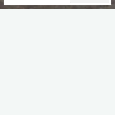
Sommaire
E
n cherchant ce qu’il y avait à voir dans mon
arrondissement, j’ai découvert l’existence
d’
immeubles fantômes
et d’immeubles plats. Les
immeubles fantômes sont des façades trompe-
l’œil, servant généralement à masquer des systèmes
d’aération du métro ou des transformateurs EDF. Quant aux
immeubles plats, ils ont l’épaisseur d’une pièce, sur l’une des
façades.
P
as de quoi faire « Waouh », mais c’est curieux 🙂