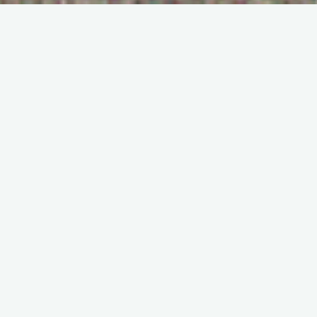
Sommaire
Depuis hier déjà, je dois gérer les différentes couches de
vêtements pour faire face à la fraîcheur du matin et à la
douceur de la journée. Je ne me plains pas, c’est l’une des
raisons pour lesquelles je voyage au Portugal 🙂 .
Journée de marche et d’escaliers. Passage par le hall de la
gare pour voir les Azulejos, puis premiers escaliers vers la
cathédrale. Pas grand’ chose à en dire, à part qu’il faut monter
120 marches environ pour accéder au sommet du clocher qui
offre une vue sur Porto.
Descente vers les quais (Ribeira) et découverte de lavoirs
municipaux près de l’église Sao Lourenço. Je longe le Douro,
photographie les immeubles colorés et ce que je crois être le