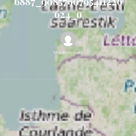
6887_9085790795411226
624_o
Shadocmotard