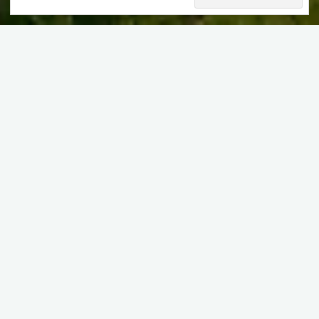
J’avais initialement prévu de m’arrêter à Gargilesse, et m’y
trouvant à l’heure du repas, j’ai continuer plus loin. J’ai enchaîné
le parcours prévu pour le troisième jour de voyage, jusque
vers 18 heures, pour trouver un lit.
J’ai finalement atterri dans un hôtel Kyriad.
Mais revenons sur cette journée. Rien de bien exceptionnel tant
que je n’avais pas atteint la Creuse, ce qui explique mon
avancée.
Le trajet