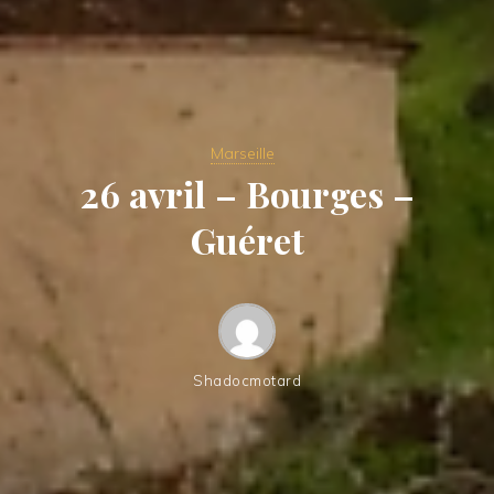
Marseille
26 avril – Bourges –
Guéret
Shadocmotard