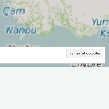
En Projet
Général
Trucs