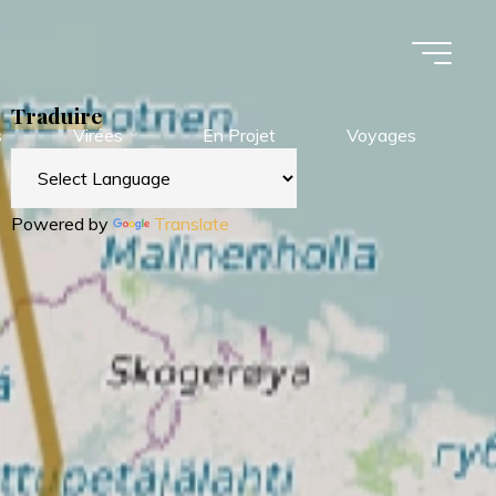
Traduire
s
Virées
En Projet
Voyages
Powered by
Translate