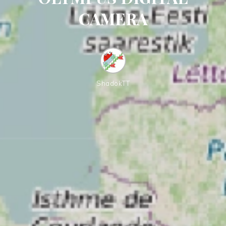
CAMERA
ShadokTT