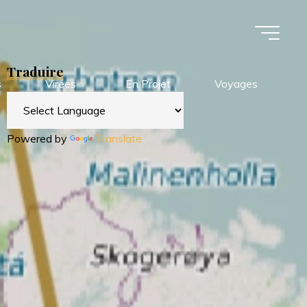
Traduire
s
Virées
En Projet
Voyages
Powered by
Translate