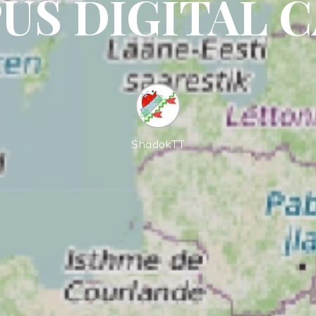
US DIGITAL 
ShadokTT