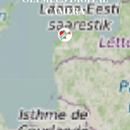
CAMERA
ShadokTT