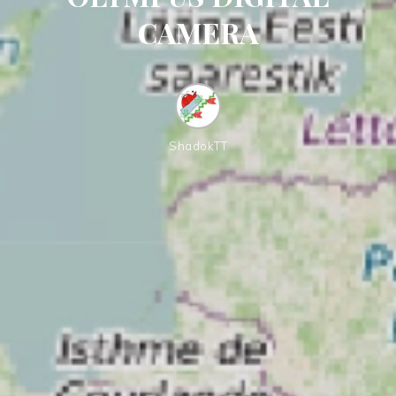
CAMERA
ShadokTT