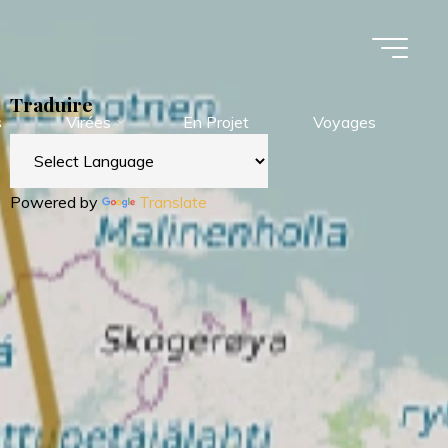
Traduire
s
Virées
En Projet
Voyages
Powered by
Translate