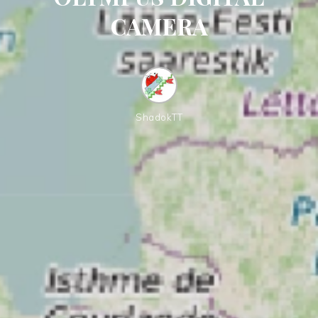
CAMERA
ShadokTT