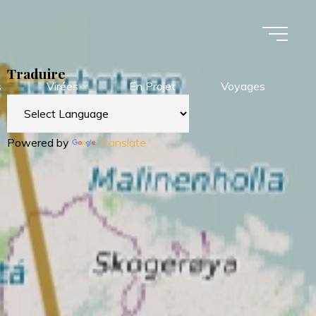
Traduire
s
Virées
En Projet
Voyages
Powered by
Translate