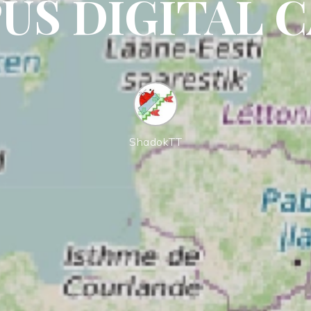
US DIGITAL 
ShadokTT