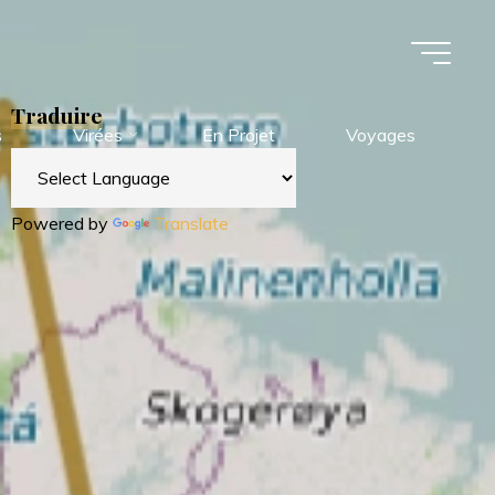
Traduire
s
Virées
En Projet
Voyages
Powered by
Translate