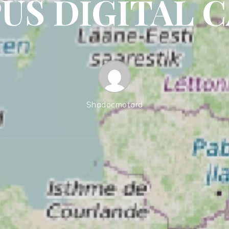
US DIGITAL 
Shadocmotard