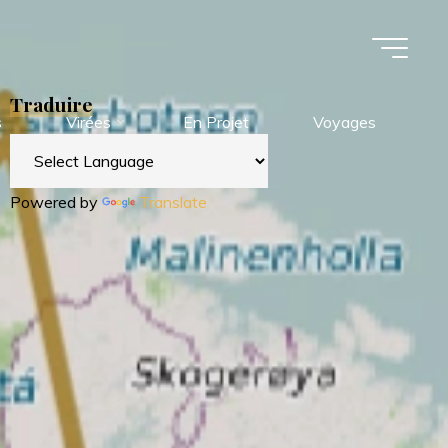
Traduire
s
Virées
En Projet
Voyages
Powered by
Translate