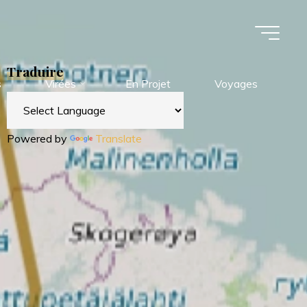
Traduire
s
Virées
En Projet
Voyages
Powered by
Translate