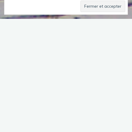
Sommaire
Le ciel est encore plombé lorsque je quitte l’hôtel pour me
diriger vers Jarny, à une quarantaine de km de là. Devraient
m’y attendre deux châteaux et un Musée des Arts forains.
Tout est fermé ou en restauration.
Je vais donc me balader au Marais de Droitaumont. Je marche
sur un chemin bordé de taillis d’un côté et de champs de
l’autre. Quelques panneaux m’indiquent que je suis sur le bon
chemin , même si je n’ai vu les étangs qu’une seule fois. Je finis
par rebrousser chemin au bout de 2 km alors que j’aurai dû
faire une boucle d’1,7 km.