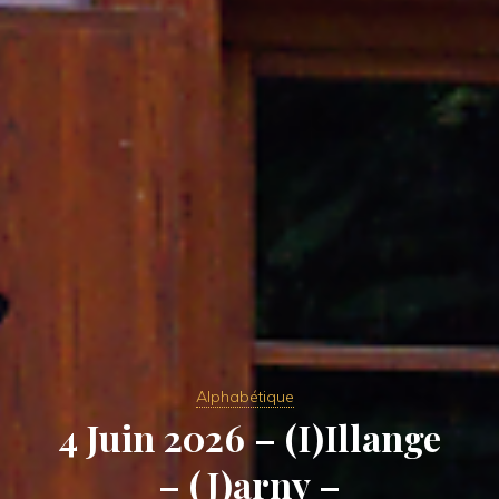
Alphabétique
4 Juin 2026 – (I)Illange
– (J)arny –