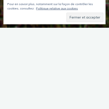
Pour en savoir plus, notamment sur la façon de contrôler les
cookies, consultez :
Politique relative aux cookies
Sommaire
Mêmes types de paysages qu’hier jusqu’à l’arrivée sur Vila
Nova de Foz Coà, mais une surprise m’attend le long de la
route : des mégalithes 🙂 . Freinage d’urgence (il n’y a
personne derrière) et je me gare sur le bas côté. Je sors
l’appareil photo et je m’aperçois qu’une patrouille de
gendarmerie s’est arrêtée en face et m’observe. Je ne l’ai pas
vu arriver … Elle repart dès qu’elle me voit photographier le
site.