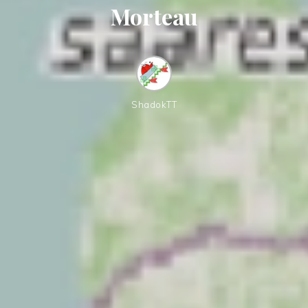
Morteau
ShadokTT