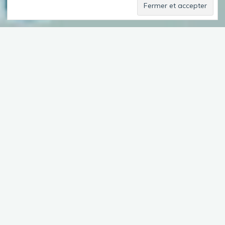
Sommaire
Journée aux objectifs à moitié atteints, même si les objectifs se
présentent au fur et à mesure des pancartes.
Ainsi, fidèle aux jours précédents, j’entreprends le tour d’une
vallée et une visite d’un point de vue sur la ville. Revenant très
mouillé de ma promenade vers la source bleue (200m
environ), j’abandonne toute idée de marcher 1h30sous la pluie
battante pour un point de vue.
Je termine donc la boucle et je reviens vers Baume les Dames
dans l’intention de visiter l’abbaye. Elle est fermée et son parvis
est sans dessus-dessous, en plein travaux.