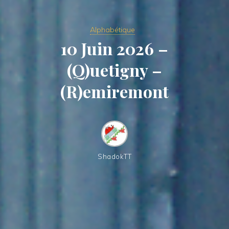
Alphabétique
10 Juin 2026 –
(Q)uetigny –
(R)emiremont
ShadokTT